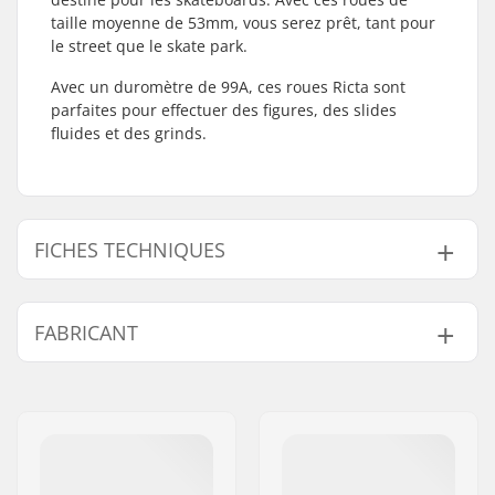
taille moyenne de 53mm, vous serez prêt, tant pour
le street que le skate park.
Avec un duromètre de 99A, ces roues Ricta sont
parfaites pour effectuer des figures, des slides
fluides et des grinds.
FICHES TECHNIQUES
Diamètre de la roue:
53mm
FABRICANT
Roulements:
Non inclus
Dureté des roues:
99A
Nom:
Circus Circus ApS
Matériel de la roue:
Premium Urethane
Adresse:
Australiensvej 20. st. th.
Roue(s) par pack:
4
Code postal:
2100
Ville:
Copenhagen