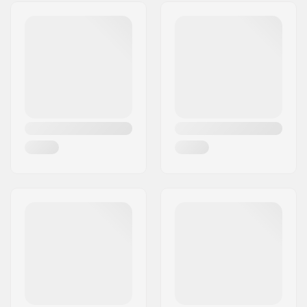
Adresse:
Rolighedsvej 20, 1958
Roue(s) par pack:
4
Frederiksberg C
Code postal:
1958
Ville:
Copenhagen
Pays:
Danemark