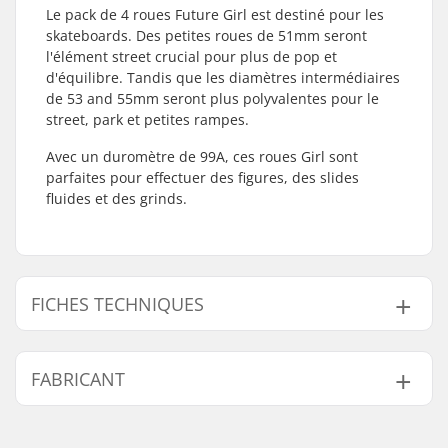
Le pack de 4 roues Future Girl est destiné pour les
skateboards. Des petites roues de 51mm seront
l'élément street crucial pour plus de pop et
d'équilibre. Tandis que les diamètres intermédiaires
de 53 and 55mm seront plus polyvalentes pour le
street, park et petites rampes.
Avec un duromètre de 99A, ces roues Girl sont
parfaites pour effectuer des figures, des slides
fluides et des grinds.
FICHES TECHNIQUES
Diamètre de la roue:
51mm, 53mm, 55mm
FABRICANT
Roulements:
Non inclus
Dureté des roues:
99A
Nom:
Emporium A/S
Matériel de la roue:
Premium Urethane