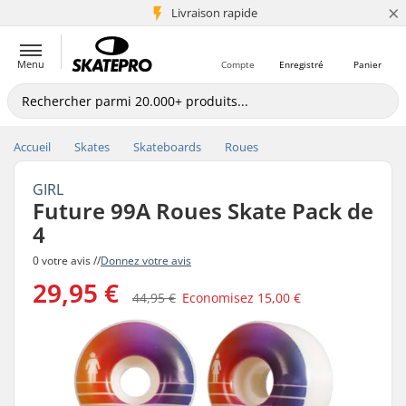
×
+5 mio de clients
Livraison rapide
Menu
Compte
Enregistré
Panier
Accueil
Skates
Skateboards
Roues
GIRL
Future 99A Roues Skate Pack de
4
0 votre avis //
Donnez votre avis
29,95 €
44,95 €
Economisez
15,00 €