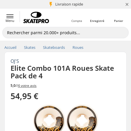
×
+5 mio de clients
Livraison rapide
Menu
Compte
Enregistré
Panier
Accueil
Skates
Skateboards
Roues
OJ'S
Elite Combo 101A Roues Skate
Pack de 4
5,0
//
4 votre avis
54,95 €