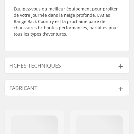
Équipez-vous du meilleur équipement pour profiter
de votre journée dans la neige profonde. L'Atlas
Range Back Country est la prochaine paire de
chaussures bc hautes performances, parfaites pour
tous les types d'aventures.
FICHES TECHNIQUES
Catégorie de
Backcountry
FABRICANT
Raquette :
Type de Fixation :
PackFlat
Nom:
Intersurf A/S
Technologie de
BC Crampon
Adresse:
Formervej 2
Raquette :
Code postal:
6800
Ville:
Varde