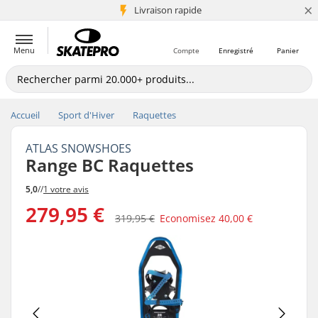
×
+5 mio de clients
Livraison rapide
Menu
Compte
Enregistré
Panier
Accueil
Sport d'Hiver
Raquettes
ATLAS SNOWSHOES
Range BC Raquettes
5,0
//
1 votre avis
279,95 €
319,95 €
Economisez
40,00 €