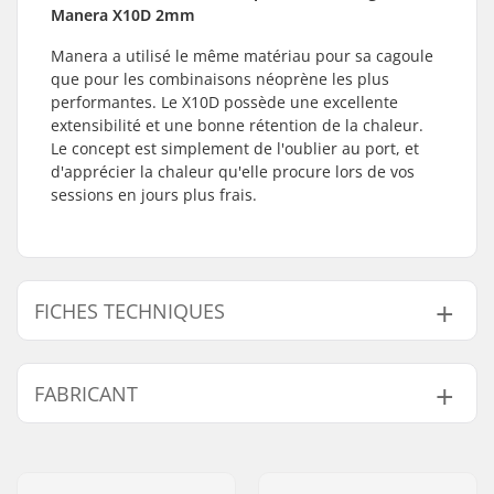
Manera X10D 2mm
Manera a utilisé le même matériau pour sa cagoule
que pour les combinaisons néoprène les plus
performantes. Le X10D possède une excellente
extensibilité et une bonne rétention de la chaleur.
Le concept est simplement de l'oublier au port, et
d'apprécier la chaleur qu'elle procure lors de vos
sessions en jours plus frais.
FICHES TECHNIQUES
Epaisseur:
2mm
FABRICANT
Activité:
Kitesurf, Surf,
Windsurf, SUP (Stand
Nom:
F-ONE SAS
Up Paddle), Ski
Adresse:
175 Route de la foire ZAC de
Nautique