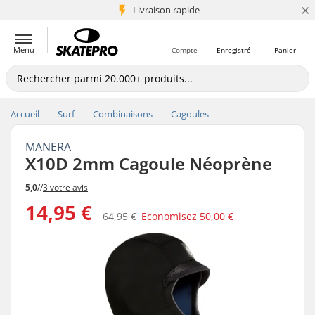
×
+5 mio de clients
Livraison rapide
Menu
Compte
Enregistré
Panier
Accueil
Surf
Combinaisons
Cagoules
MANERA
X10D 2mm Cagoule Néoprène
5,0
//
3 votre avis
14,95 €
64,95 €
Economisez
50,00 €