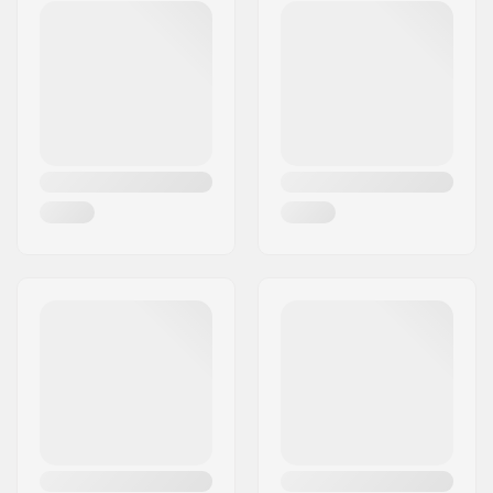
la Méditerranée
Code postal:
34470
Ville:
Pérols
Pays:
France