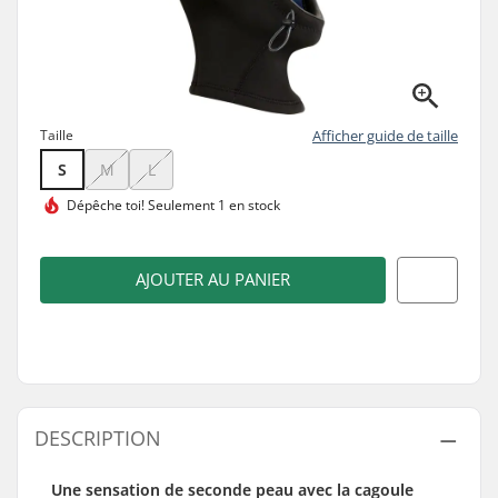
Taille
Afficher guide de taille
S
M
L
Dépêche toi!
Seulement 1 en stock
AJOUTER AU PANIER
DESCRIPTION
Une sensation de seconde peau avec la cagoule