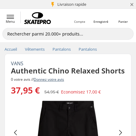
×
+5 mio de clients
Livraison rapide
Menu
Compte
Enregistré
Panier
Accueil
Vêtements
Pantalons
Pantalons
VANS
Authentic Chino Relaxed Shorts
0 votre avis //
Donnez votre avis
37,95 €
54,95 €
Economisez
17,00 €