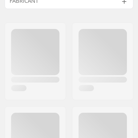
FABRICANT
Nom:
VF Scandinavia A/S
Adresse:
Vestergade 27, st
Code postal:
1456
Ville:
Copenhagen
Pays:
Danemark