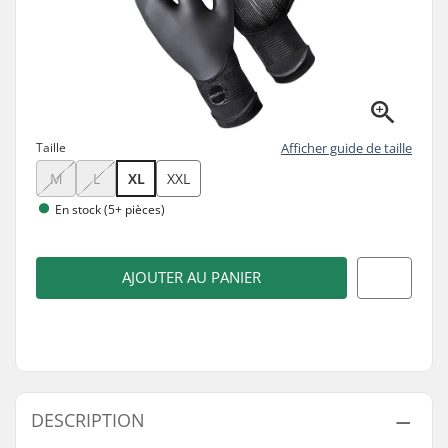
Taille
Afficher guide de taille
M
L
XL
XXL
En stock (5+ pièces)
AJOUTER AU PANIER
DESCRIPTION