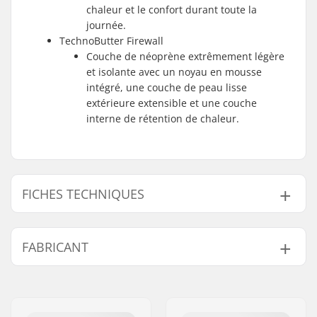
chaleur et le confort durant toute la
journée.
TechnoButter Firewall
Couche de néoprène extrêmement légère
et isolante avec un noyau en mousse
intégré, une couche de peau lisse
extérieure extensible et une couche
interne de rétention de chaleur.
FICHES TECHNIQUES
Epaisseur:
5mm
FABRICANT
Activité:
Wakeboard, Kitesurf,
Surf, Windsurf, SUP
Nom:
B-sport A/S
(Stand Up Paddle)
Adresse:
Golfvej 10
Sexe:
Homme