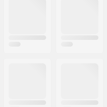
Code postal:
7400
Ville:
Herning
Pays:
Danemark