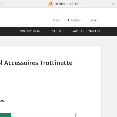
×
rs
+5 mio de clients
Compte
Enregistré
Panier
PROMOTIONS
GUIDES
AIDE ET CONTACT
l Accessoires Trottinette
ces)