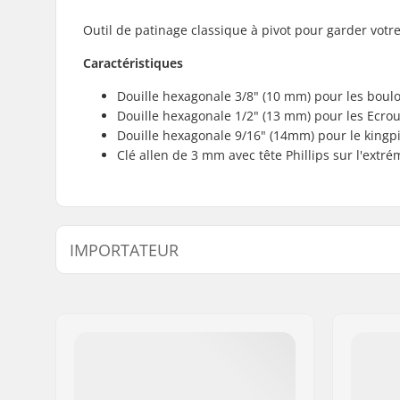
Outil de patinage classique à pivot pour garder votre
Caractéristiques
Douille hexagonale 3/8" (10 mm) pour les boul
Douille hexagonale 1/2" (13 mm) pour les Ecrou
Douille hexagonale 9/16" (14mm) pour le kingp
Clé allen de 3 mm avec tête Phillips sur l'extr
IMPORTATEUR
Nom:
Centrano ApS
Adresse:
Omega 6
Code postal:
8382
Ville:
Hinnerup
Pays:
Danemark