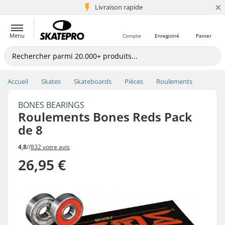
×
+5 mio de clients
Livraison rapide
Menu
Compte
Enregistré
Panier
Accueil
Skates
Skateboards
Pièces
Roulements
BONES BEARINGS
Roulements Bones Reds Pack
de 8
4,8
//
832 votre avis
26,95 €