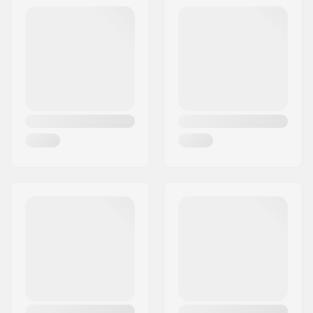
Code postal:
4300
Pièces par pack:
8
Ville:
Holbæk
Bouclier en
Oui
Pays:
Danemark
caoutchouc:
Taille du roulement:
608