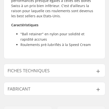
performances presque égales à celles des Bones
Swiss à un prix bien inférieur. C'est d'ailleurs la
raison pour laquelle ces roulements sont devenus
les best sellers aux Etats-Unis.
Caractéristiques
"Ball retainer" en nylon pour solidité et
rapidité accrues
Roulements pré-lubrifiés à la Speed Cream
FICHES TECHNIQUES
Précision des
Non spécifié
FABRICANT
roulements:
Type de roulement:
Semi-fermé
Nom:
JustSupreme ApS
Lubrifiant:
Huile
Adresse:
Ydervang 5
Entretoises:
Non inclus