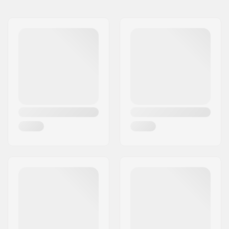
Nom:
Centrano
Adresse:
Omega 6
Code postal:
8382
Ville:
Hinnerup
Pays:
Danemark