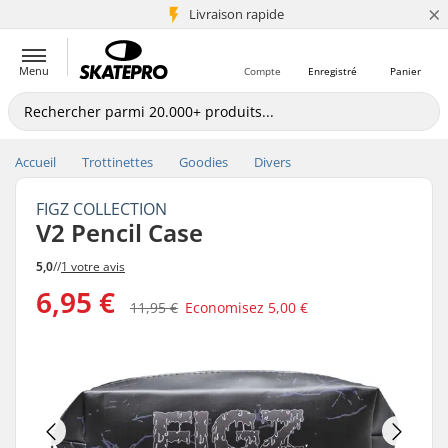
×
+5 mio de clients
Livraison rapide
Menu
Compte
Enregistré
Panier
Accueil
Trottinettes
Goodies
Divers
FIGZ COLLECTION
V2 Pencil Case
5,0
//
1 votre avis
6,95 €
11,95 €
Economisez
5,00 €