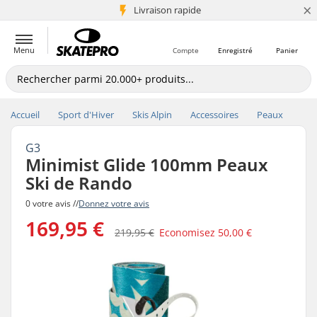
×
+5 mio de clients
Livraison rapide
Menu
Compte
Enregistré
Panier
Accueil
Sport d'Hiver
Skis Alpin
Accessoires
Peaux
G3
Minimist Glide 100mm Peaux
Ski de Rando
0 votre avis //
Donnez votre avis
169,95 €
219,95 €
Economisez
50,00 €