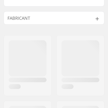
FABRICANT
Nom:
Intersurf A/S
Adresse:
Formervej 2
Code postal:
6800
Ville:
Varde
Pays:
Danemark