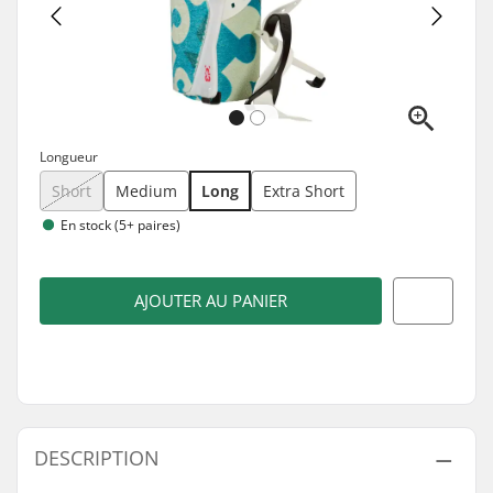
Longueur
Short
Medium
Long
Extra Short
En stock (5+ paires)
AJOUTER AU PANIER
DESCRIPTION