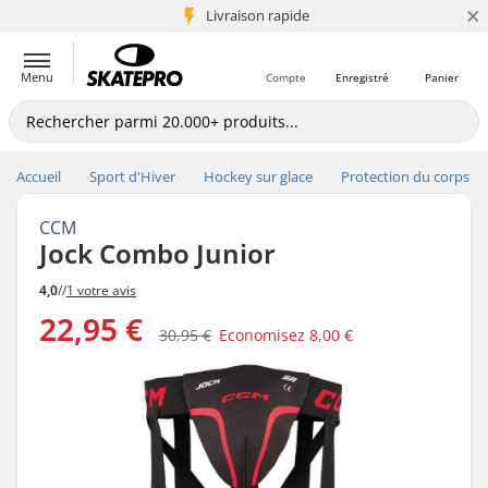
×
+5 mio de clients
Livraison rapide
Menu
Compte
Enregistré
Panier
Accueil
Sport d'Hiver
Hockey sur glace
Protection du corps
CCM
Jock Combo Junior
4,0
//
1 votre avis
22,95 €
30,95 €
Economisez
8,00 €