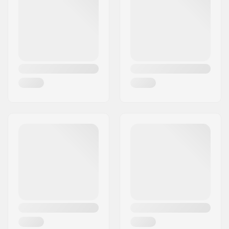
Ville:
Solna
Pays:
Suède