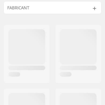
FABRICANT
Nom:
TEMPISH s.r.o.
Adresse:
Bratrí Wolfu 495/16
Code postal:
779 00
Ville:
Olomouc
Pays:
Tchéquie