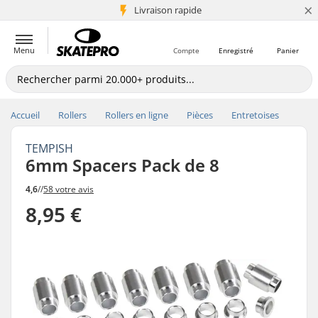
×
+5 mio de clients
Livraison rapide
Menu
Compte
Enregistré
Panier
Accueil
Rollers
Rollers en ligne
Pièces
Entretoises
TEMPISH
6mm Spacers Pack de 8
4,6
//
58 votre avis
8,95 €