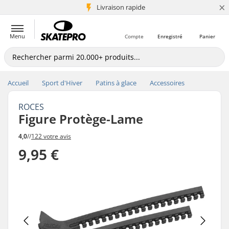
×
+5 mio de clients
Livraison rapide
Menu
Compte
Enregistré
Panier
Accueil
Sport d'Hiver
Patins à glace
Accessoires
ROCES
Figure Protège-Lame
4,0
//
122 votre avis
9,95 €