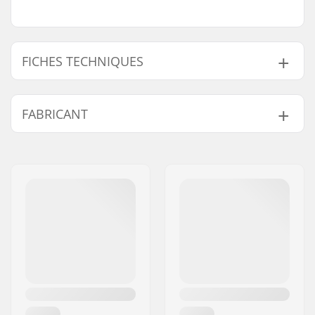
FICHES TECHNIQUES
Diamètre de la tige
25.4mm
FABRICANT
de selle BMX:
Nom:
Sunshine Distribution ApS
Adresse:
Naverland 8
Code postal:
2600
Ville:
Glostrup
Pays:
Danemark