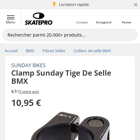
×
+5 mio de clients
Livraison rapide
Menu
Compte
Enregistré
Panier
Accueil
BMX
Pièces Selles
Colliers de selle BMX
SUNDAY BIKES
Clamp Sunday Tige De Selle
BMX
4,7
//
3 votre avis
10,95 €