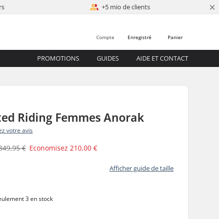
×
rs
+5 mio de clients
Compte
Enregistré
Panier
PROMOTIONS
GUIDES
AIDE ET CONTACT
ated Riding Femmes Anorak
z votre avis
349,95 €
Economisez
210,00 €
Afficher guide de taille
ulement 3 en stock