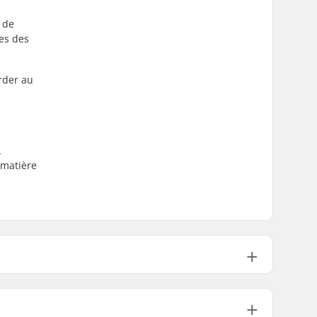
 de
es des
rder au
L
 matière
Synthétique
3 couches