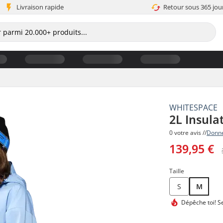
Livraison rapide
Retour sous 365 jou
WHITESPACE
2L Insul
0 votre avis //
Donne
139,95 €
Taille
S
M
Dépêche toi!
Se