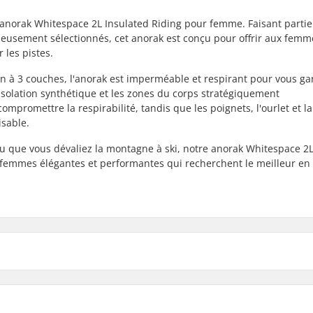
re anorak Whitespace 2L Insulated Riding pour femme. Faisant partie
gneusement sélectionnés, cet anorak est conçu pour offrir aux femm
 les pistes.
n à 3 couches, l'anorak est imperméable et respirant pour vous ga
L'isolation synthétique et les zones du corps stratégiquement
promettre la respirabilité, tandis que les poignets, l'ourlet et la
isable.
u que vous dévaliez la montagne à ski, notre anorak Whitespace 2
s femmes élégantes et performantes qui recherchent le meilleur en
l
Isolation:
ns, Snowboard
Construction en tissu: