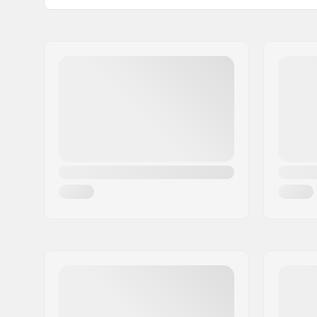
Imperméable:
Oui
Nom:
Centrano ApS
Adresse:
Omega 6
Code postal:
8382
Ville:
Hinnerup
Pays:
Danemark