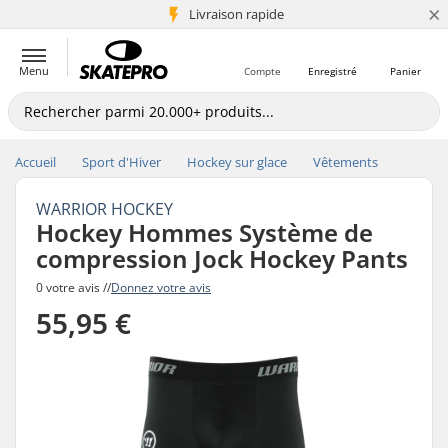
×
+5 mio de clients
Livraison rapide
Menu
Compte
Enregistré
Panier
Accueil
Sport d'Hiver
Hockey sur glace
Vêtements
WARRIOR HOCKEY
Hockey Hommes Système de
compression Jock Hockey Pants
0 votre avis //
Donnez votre avis
55,95 €