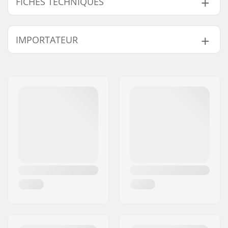
FICHES TECHNIQUES
Sexe:
Homme
IMPORTATEUR
Matériel:
Nylon, Spandex
Nom:
Centrano ApS
Adresse:
Omega 6
Code postal:
8382
Ville:
Hinnerup
Pays:
Danemark