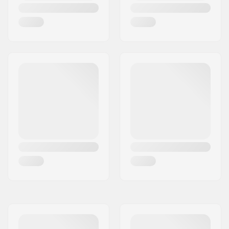
roulements:
Type de platine:
Plate, 4 roues
Matière de la botte:
Plastique
Chausson :
Mousse
Cuff:
Stable
Fixation:
165mm
Frein:
Non
Recommandé pour:
Fitness skating
,
Freestyle skating