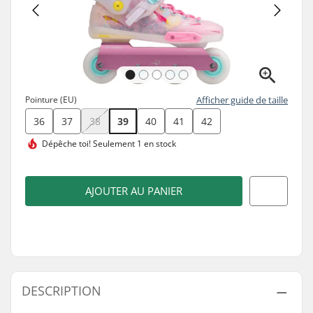
Pointure (EU)
Afficher guide de taille
36
37
38
39
40
41
42
Dépêche toi!
Seulement 1 en stock
AJOUTER AU PANIER
DESCRIPTION