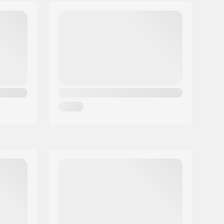
Stable,
Boucle de Transport
Intégrée
165mm
Non
Freestyle skating