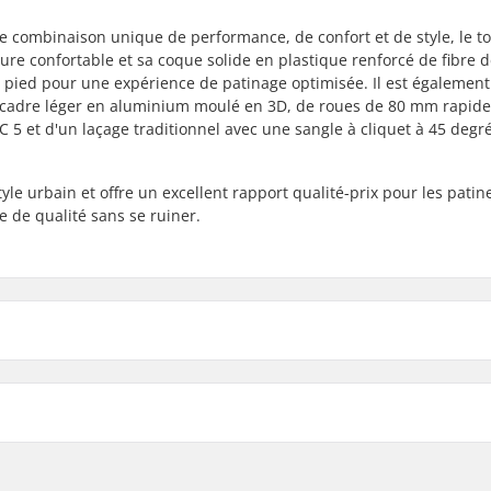
une combinaison unique de performance, de confort et de style, le t
re confortable et sa coque solide en plastique renforcé de fibre d
du pied pour une expérience de patinage optimisée. Il est également
n cadre léger en aluminium moulé en 3D, de roues de 80 mm rapide
5 et d'un laçage traditionnel avec une sangle à cliquet à 45 degr
style urbain et offre un excellent rapport qualité-prix pour les patin
e de qualité sans se ruiner.
Type de platine:
Diamètre maximum de la 
Matière de la botte:
artikelvertriebs GmbH
Chausson :