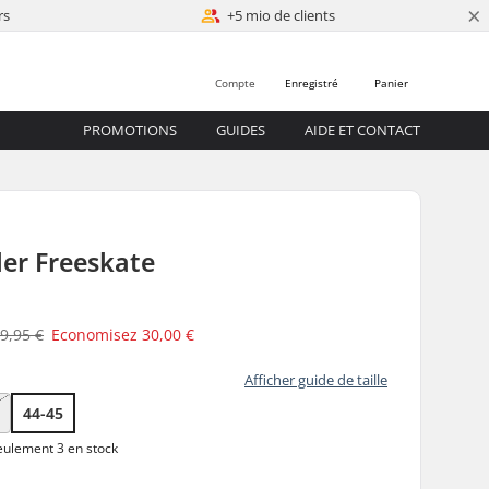
×
rs
+5 mio de clients
Compte
Enregistré
Panier
PROMOTIONS
GUIDES
AIDE ET CONTACT
ler Freeskate
9,95 €
Economisez
30,00 €
Afficher guide de taille
44-45
ulement 3 en stock