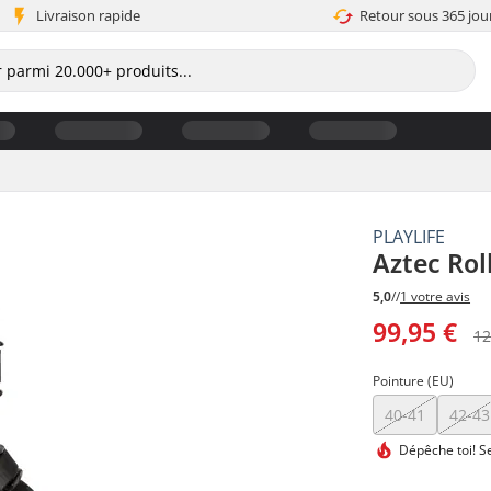
Livraison rapide
Retour sous 365 jou
PLAYLIFE
Aztec Rol
5,0
//
1 votre avis
99,95 €
12
Pointure (EU)
40-41
42-43
Dépêche toi!
Se