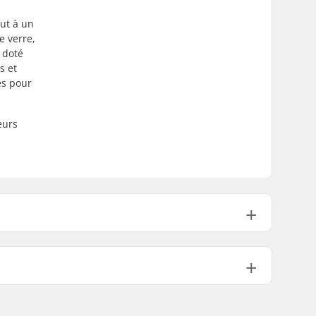
out à un
e verre,
 doté
s et
és pour
eurs
Plate
roue:
80mm
Plastique, Fibre de verre
Mousse, Microfiber, Nylon