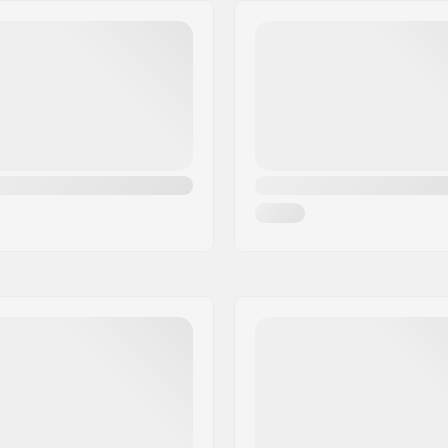
m
Cuff:
, Rembourrage intelligent
Fixation:
x Boucles
Frein:
Recommandé pour: