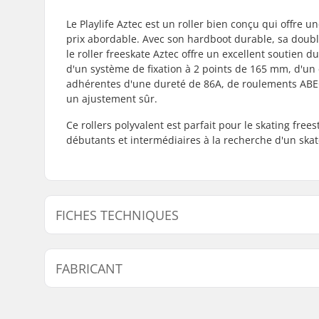
Le Playlife Aztec est un roller bien conçu qui offre 
prix abordable. Avec son hardboot durable, sa doublu
le roller freeskate Aztec offre un excellent soutien 
d'un système de fixation à 2 points de 165 mm, d'u
adhérentes d'une dureté de 86A, de roulements ABEC 
un ajustement sûr.
Ce rollers polyvalent est parfait pour le skating free
débutants et intermédiaires à la recherche d'un skat
FICHES TECHNIQUES
Diamètre des roues:
80mm
FABRICANT
Dureté des roues:
86A
Types de botte:
Dur
Nom:
Powerslide Sport
Niveau:
Débutant