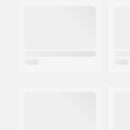
Adresse:
Esbachgraben 1
Matériau de la platine:
Aluminiu
Code postal:
95463
Chausson:
Retirable
Ville:
Bindlach
Fermeture:
Laçage, 2
Pays:
Allemagne
Précision des roulements:
ABEC-5