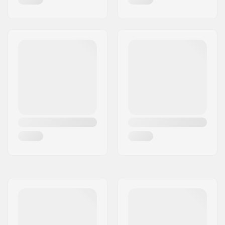
Type de platine:
Plate, 3 roues
Diamètre maximum
100mm
de la roue:
Matière de la botte:
Filet, Cuir PU
Chausson :
Filet anti-
transpiration, Mousse
Cuff:
Boucle de Transport
Intégrée
Fixation:
Riveted
Frein:
Oui
Recommandé pour:
Fitness skating
,
Training skating