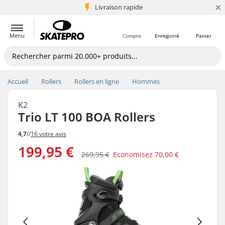
×
+5 mio de clients
Livraison rapide
Menu
Compte
Enregistré
Panier
Accueil
Rollers
Rollers en ligne
Hommes
K2
Trio LT 100 BOA Rollers
4,7
//
16 votre avis
199,95 €
269,95 €
Economisez
70,00 €