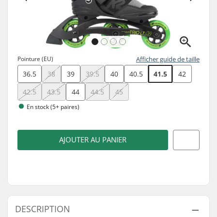
Pointure (EU)
Afficher guide de taille
36.5
38
39
39.5
40
40.5
41.5
42
42.5
43.5
44
44.5
45
En stock (5+ paires)
AJOUTER AU PANIER
DESCRIPTION