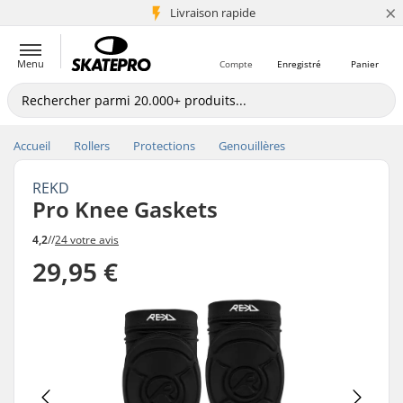
×
+5 mio de clients
Livraison rapide
Menu
Compte
Enregistré
Panier
Accueil
Rollers
Protections
Genouillères
REKD
Pro Knee Gaskets
4,2
//
24 votre avis
29,95 €