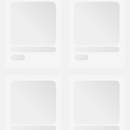
Code postal:
8382
Ville:
Hinnerup
Pays:
Danemark