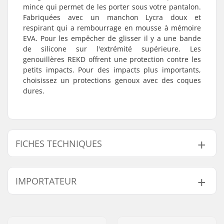
mince qui permet de les porter sous votre pantalon.
Fabriquées avec un manchon Lycra doux et
respirant qui a rembourrage en mousse à mémoire
EVA. Pour les empêcher de glisser il y a une bande
de silicone sur l'extrémité supérieure. Les
genouillères REKD offrent une protection contre les
petits impacts. Pour des impacts plus importants,
choisissez un protections genoux avec des coques
dures.
FICHES TECHNIQUES
Protection:
EVA foam
IMPORTATEUR
Système de maintien:
Sleeve
Style:
Lycra
Nom:
Centrano ApS
Adresse:
Omega 6