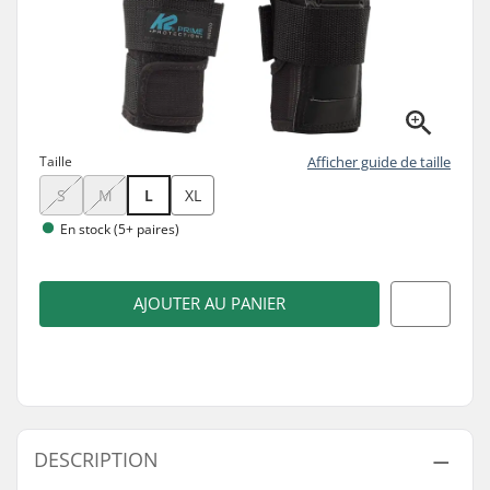
Taille
Afficher guide de taille
S
M
L
XL
En stock (5+ paires)
AJOUTER AU PANIER
DESCRIPTION