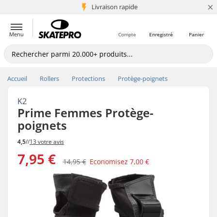
×
+5 mio de clients
Livraison rapide
Menu
Compte
Enregistré
Panier
Accueil
Rollers
Protections
Protège-poignets
K2
Prime Femmes Protège-
poignets
4,5
//
13 votre avis
7,95 €
14,95 €
Economisez
7,00 €