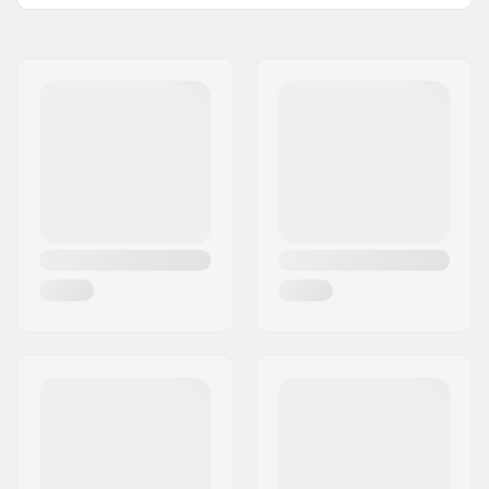
Nom:
EOC Europe GmbH
Adresse:
Seeshaupter Str. 62
Code postal:
82377
Ville:
Penzberg, Deutschlan
Pays:
Allemagne