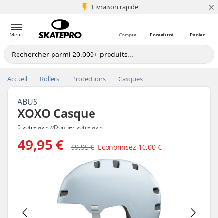
×
+5 mio de clients
Livraison rapide
Menu
Compte
Enregistré
Panier
Accueil
Rollers
Protections
Casques
ABUS
XOXO Casque
0 votre avis //
Donnez votre avis
49,95 €
59,95 €
Economisez
10,00 €