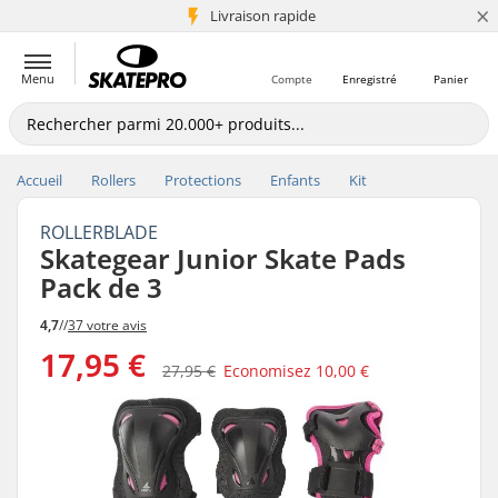
×
+5 mio de clients
Livraison rapide
Menu
Compte
Enregistré
Panier
Accueil
Rollers
Protections
Enfants
Kit
ROLLERBLADE
Skategear Junior Skate Pads
Pack de 3
4,7
//
37 votre avis
17,95 €
27,95 €
Economisez
10,00 €