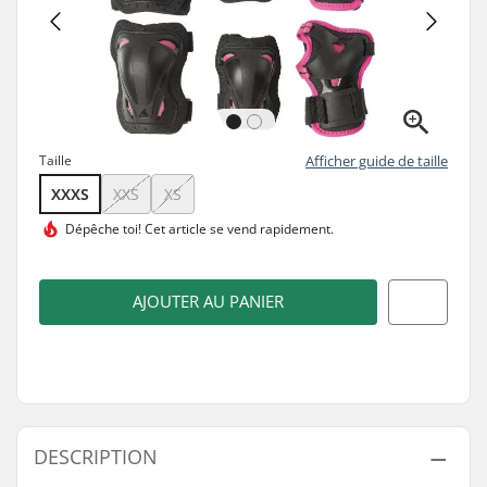
Taille
Afficher guide de taille
XXXS
XXS
XS
Dépêche toi! Cet article se
vend rapidement.
AJOUTER AU PANIER
DESCRIPTION