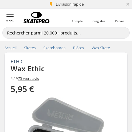
×
+5 mio de clients
Livraison rapide
Menu
Compte
Enregistré
Panier
Accueil
Skates
Skateboards
Pièces
Wax Skate
ETHIC
Wax Ethic
4,4
//
75 votre avis
5,95 €