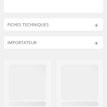
FICHES TECHNIQUES
Poids:
55g
IMPORTATEUR
Nom:
Centrano ApS
Adresse:
Omega 6
Code postal:
8382
Ville:
Hinnerup
Pays:
Danemark