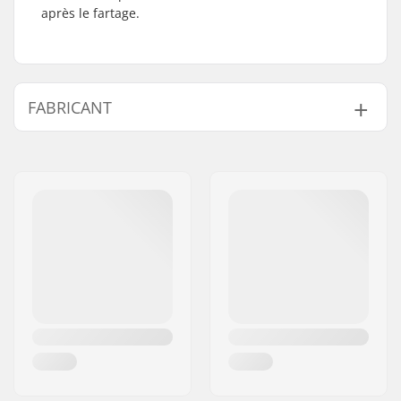
après le fartage.
FABRICANT
Nom:
All Sport NV
Adresse:
Hoge Mauw 175
Code postal:
2370
Ville:
Arendonk
Pays:
Belgique