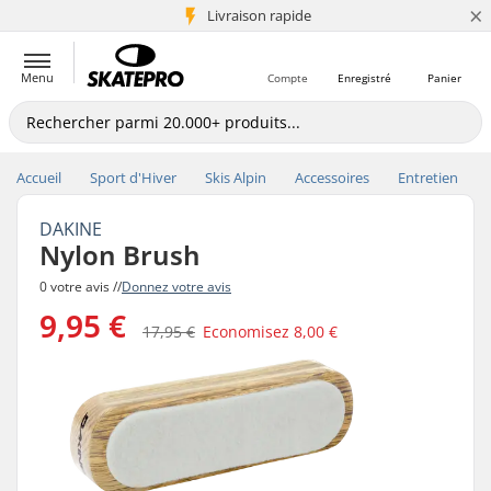
×
+5 mio de clients
Livraison rapide
Menu
Compte
Enregistré
Panier
Accueil
Sport d'Hiver
Skis Alpin
Accessoires
Entretien
DAKINE
Nylon Brush
0 votre avis //
Donnez votre avis
9,95 €
17,95 €
Economisez
8,00 €