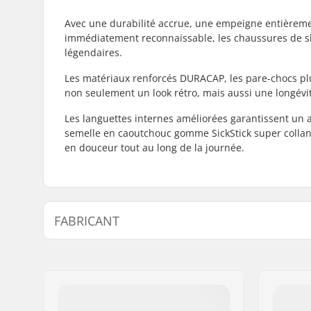
Avec une durabilité accrue, une empeigne entièremen
immédiatement reconnaissable, les chaussures de s
légendaires.
Les matériaux renforcés DURACAP, les pare-chocs plus
non seulement un look rétro, mais aussi une longévit
Les languettes internes améliorées garantissent un a
semelle en caoutchouc gomme SickStick super collant
en douceur tout au long de la journée.
FABRICANT
Nom:
VF Scandinavia A/S
Adresse:
Vestergade 27, st
Code postal:
1456
Ville:
Copenhagen