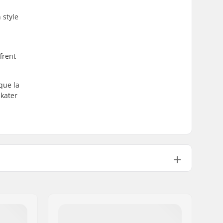
 style
frent
que la
skater