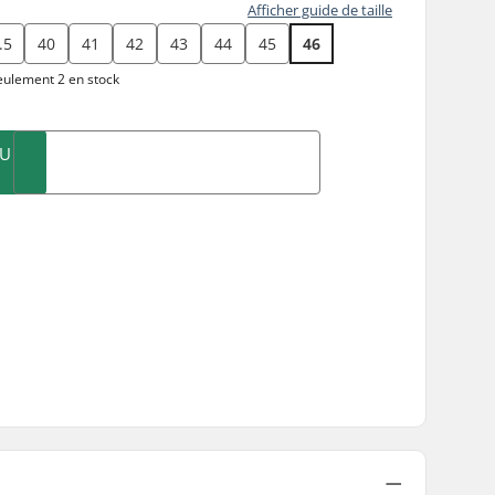
Afficher guide de taille
.5
40
41
42
43
44
45
46
ulement 2 en stock
AU