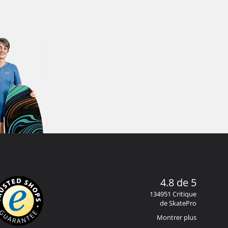
4.8 de 5
134951 Critique
de SkatePro
Montrer plus