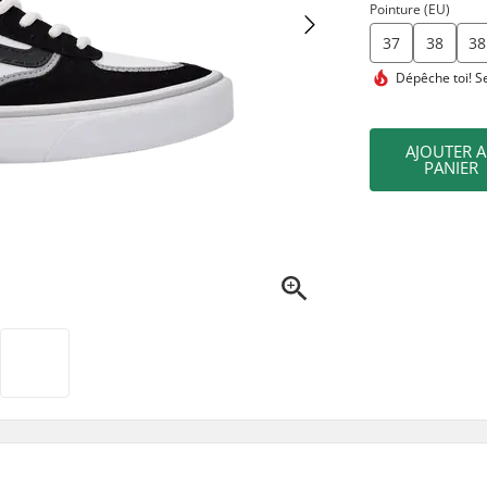
Pointure (EU)
37
38
38
Dépêche toi!
Se
AJOUTER 
PANIER