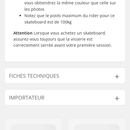
vous obtiendrez la même couleur que celle sur
les photos
Notez que le poids maximum du rider pour ce
skateboard est de 100kg
Attention
Lorsque vous achetez un skateboard,
assurez-vous toujours que la visserie est
correctement serrée avant votre première session.
FICHES TECHNIQUES
Largeur du deck:
7.75" (19.7cm)
IMPORTATEUR
Longueur du deck:
31.5" (80cm)
Matériel du deck:
Érable, 7 plis
Nom:
Centrano ApS
Matériau
Collé à chaud
Adresse:
Omega 6
supplémentaire:
Code postal:
8382
Design du deck:
Double kicktail