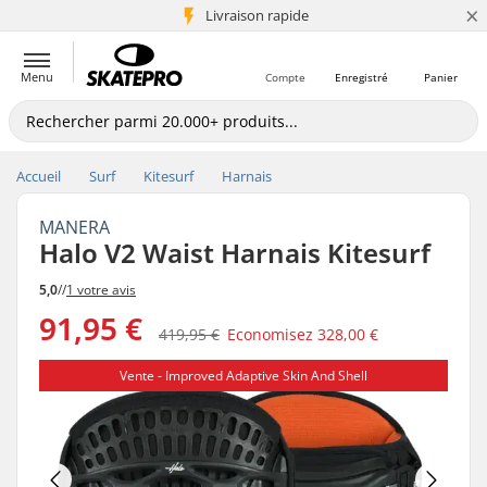
×
+5 mio de clients
Livraison rapide
Menu
Compte
Enregistré
Panier
Accueil
Surf
Kitesurf
Harnais
MANERA
Halo V2 Waist Harnais Kitesurf
5,0
//
1 votre avis
91,95 €
419,95 €
Economisez
328,00 €
Vente - Improved Adaptive Skin And Shell