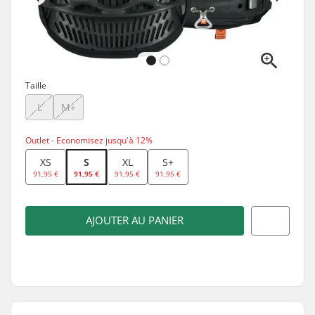
Taille
L
M+
Outlet - Economisez jusqu'à 12%
XS
S
XL
S+
91,95 €
91,95 €
91,95 €
91,95 €
AJOUTER AU PANIER