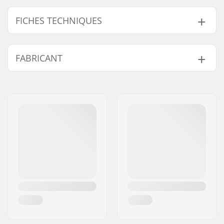
FICHES TECHNIQUES
Type de harnais:
Taille
FABRICANT
Spreader bar:
Inclus
Sexe:
Unisex
Nom:
F-ONE SAS
Adresse:
175 Route de la foire ZAC de
la Méditerranée
Code postal:
34470
Ville:
Pérols
Pays:
France