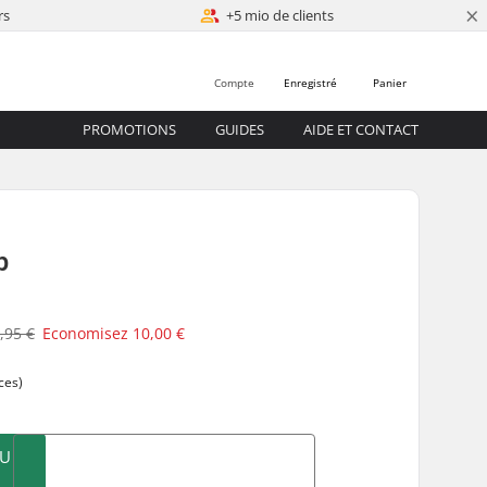
×
rs
+5 mio de clients
Compte
Enregistré
Panier
PROMOTIONS
GUIDES
AIDE ET CONTACT
p
,95 €
Economisez
10,00 €
ces)
AU