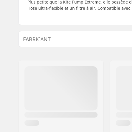
Plus petite que la Kite Pump Extreme, elle possède d
Hose ultra-flexible et un filtre à air. Compatible avec
FABRICANT
Nom:
North Actionsports Group
Adresse:
Lageweg 34
Code postal:
2222
Ville:
AG Katwijk
Pays:
Pays-Bas