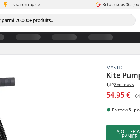
Livraison rapide
Retour sous 365 jou
MYSTIC
Kite Pum
4,5
//
2 votre avis
54,95 €
64
En stock (5+ piè
AJOUTER 
PANIER