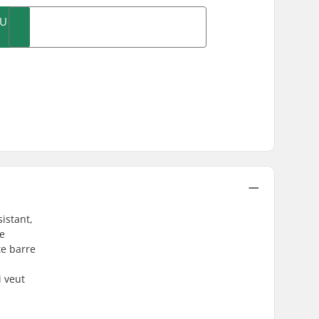
AU
istant,
re
te barre
i veut