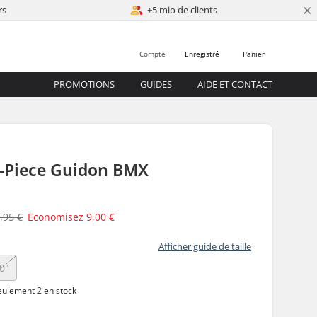
×
rs
+5 mio de clients
Compte
Enregistré
Panier
PROMOTIONS
GUIDES
AIDE ET CONTACT
4-Piece Guidon BMX
,95 €
Economisez
9,00 €
Afficher guide de taille
0"
ulement 2 en stock