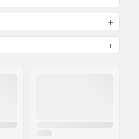
Acier Chromoly 4130
894g
3°
11.5°