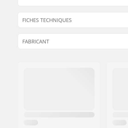
FICHES TECHNIQUES
Tube :
Straight 
FABRICANT
Hauteur du guidon:
9" (22.9cm
Epaisseur du guidon:
29.5" (74.
Nom:
We Make Things GmbH
Diamètre potence:
22.2mm
Adresse:
RICHARD-BYRD-STR. 12
Design du guidon:
Four-piec
Code postal:
50829
Ville:
Köln
Pays:
Allemagne