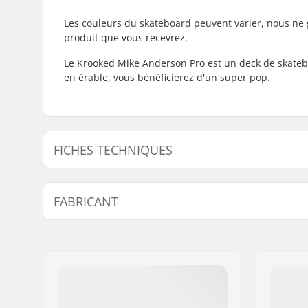
Les couleurs du skateboard peuvent varier, nous ne 
produit que vous recevrez.
Le Krooked Mike Anderson Pro est un deck de skatebo
en érable, vous bénéficierez d'un super pop.
FICHES TECHNIQUES
Largeur du deck:
8.38" (21.
FABRICANT
Longueur du deck:
32.25" (81
Empattement:
14.5" (36.
Nom:
FINAL SUPPLIES ApS
Matériel du deck:
Érable, 7 
Adresse:
Njalsgade 19 C 2, 2
Code postal:
2300
Ville:
Copenhagen