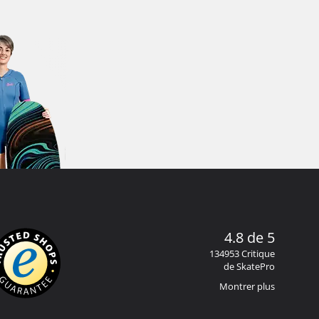
4.8 de 5
134953 Critique
de SkatePro
Montrer plus