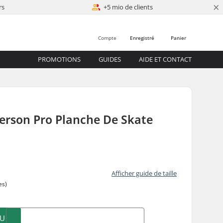
×
rs
+5 mio de clients
Compte
Enregistré
Panier
PROMOTIONS
GUIDES
AIDE ET CONTACT
erson Pro Planche De Skate
Afficher guide de taille
es)
AU