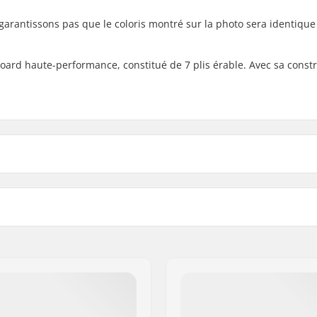
garantissons pas que le coloris montré sur la photo sera identique
ard haute-performance, constitué de 7 plis érable. Avec sa const
3cm)
Couleurs de deck:
.9cm)
Concave:
8cm)
Design du deck:
plis
Griptape:
300 København S