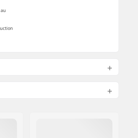
 au
ruction
Variable
Medium
Double kicktail
Pas inclus