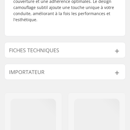
couverture et une adhérence optimales. Le design
camouflage subtil ajoute une touche unique à votre
conduite, améliorant à la fois les performances et
l'esthétique.
FICHES TECHNIQUES
Longueur :
61cm (24")
IMPORTATEUR
Largeur :
17.8cm (7")
Nom:
Centrano ApS
Adresse:
Omega 6
Code postal:
8382
Ville:
Hinnerup
Pays:
Danemark