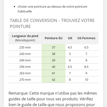
choisir une pointure au-dessus de votre pointure
habituelle
TABLE DE CONVERSION - TROUVEZ VOTRE
POINTURE
Longueur du pied
Pointure EU
UK
US Femmes
(Mondopoint)
235 mm
37
4.5
6.5
243 mm
38
5
7
249 mm
39
6
8
256 mm
40
6.5
8.5
263 mm
41
7
9
270 mm
42
8
10
Remarque: Cette marque n'utilise pas les mêmes
guides de taille pour tous ses produits. Vérifiez
bien le guide de taille que nous proposons pour