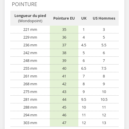
POINTURE
Longueur du pied
Pointure EU
UK
US Hommes
(Mondopoint)
221 mm
35
1
3
229 mm
36
4
5
236 mm
37
4.5
5.5
242 mm
38
5
6
248 mm
39
6
7
255 mm
40
6.5
7.5
261 mm
41
7
8
268 mm
42
8
9
275 mm
43
9
10
281 mm
44
9.5
10.5
288 mm
45
10
11
294 mm
46
11
12
303 mm
47
12
13