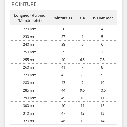
POINTURE
Longueur du pied
Pointure EU
UK
US Hommes
(Mondopoint)
220 mm
36
3
4
230 mm
37
4
5
240 mm
38
5
6
250 mm
39
6
7
255 mm
40
6.5
7.5
260 mm
41
7
8
270 mm
42
8
9
280 mm
43
9
10
285 mm
44
9.5
10.5
290 mm
45
10
11
300 mm
46
11
12
310 mm
47
12
13
320 mm
48
13
14