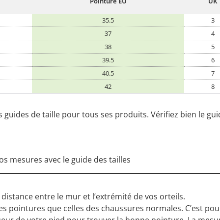
Pointure EU
UK
35.5
3
37
4
38
5
39.5
6
40.5
7
42
8
guides de taille pour tous ses produits. Vérifiez bien le g
os mesures avec le guide des tailles
istance entre le mur et l’extrémité de vos orteils.
mes pointures que celles des chaussures normales. C’est pou