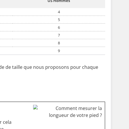
US Hommes
4
5
6
7
8
9
uide de taille que nous proposons pour chaque
r cela