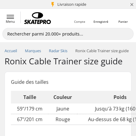
×
+5 mio de clients
Livraison rapide
Menu
Compte
Enregistré
Panier
Accueil
Marques
Radar Skis
Ronix Cable Trainer size guide
Ronix Cable Trainer size guide
Guide des tailles
Taille
Couleur
Poids
59"/179 cm
Jaune
Jusqu'à 73 kg (160
67"/201 cm
Rouge
Au-dessus de 68 kg (1