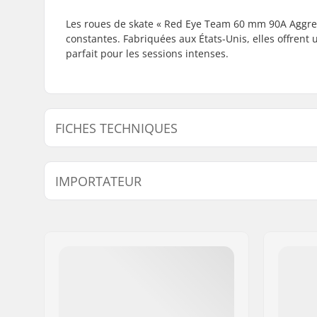
Les roues de skate « Red Eye Team 60 mm 90A Aggres
constantes. Fabriquées aux États-Unis, elles offrent u
parfait pour les sessions intenses.
FICHES TECHNIQUES
Diamètre des roues:
60mm
IMPORTATEUR
Dureté des roues:
90A
Roue(s) par pack:
4
Nom:
Centrano ApS
Adresse:
Omega 6
Code postal:
8382
Ville:
Hinnerup
Pays:
Danemark