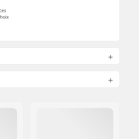
ces
choix
Nylon
Non inclus