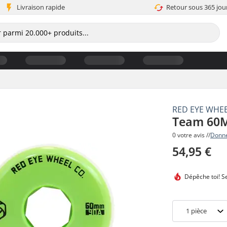
Livraison rapide
Retour sous 365 jou
RED EYE WHE
Team 60M
0 votre avis //
Donne
54,95 €
Dépêche toi!
Se
1
pièce