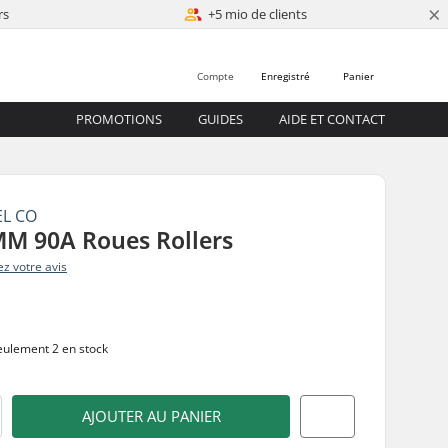
×
rs
+5 mio de clients
Compte
Enregistré
Panier
PROMOTIONS
GUIDES
AIDE ET CONTACT
EL CO
M 90A Roues Rollers
z votre avis
ulement 2 en stock
AJOUTER AU PANIER