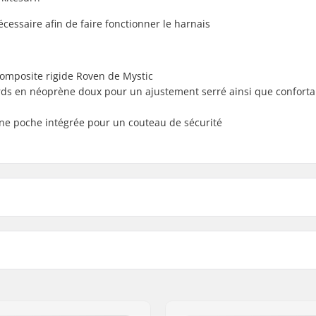
essaire afin de faire fonctionner le harnais
 composite rigide Roven de Mystic
ords en néoprène doux pour un ajustement serré ainsi que conforta
 une poche intégrée pour un couteau de sécurité
Sexe:
s
 B.V.