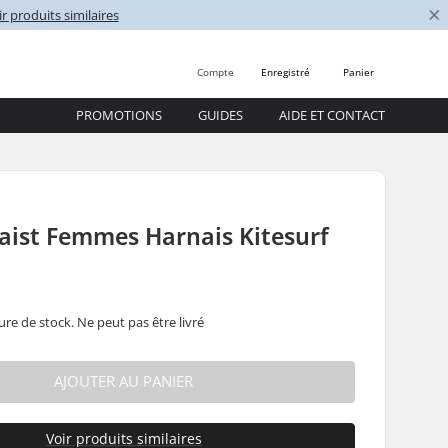
×
r produits similaires
Compte
Enregistré
Panier
PROMOTIONS
GUIDES
AIDE ET CONTACT
aist Femmes Harnais Kitesurf
ure de stock. Ne peut pas être livré
AJOUTER AU PANIER
Voir produits similaires