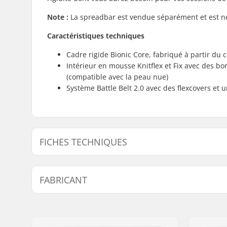
Note :
La spreadbar est vendue séparément et est néc
Caractéristiques techniques
Cadre rigide Bionic Core, fabriqué à partir du
Intérieur en mousse Knitflex et Fix avec des b
(compatible avec la peau nue)
Système Battle Belt 2.0 avec des flexcovers et
FICHES TECHNIQUES
Type de harnais:
Taille
FABRICANT
Spreader bar:
Non inclu
Nom:
North Actionsports Group
Adresse:
Lageweg 34