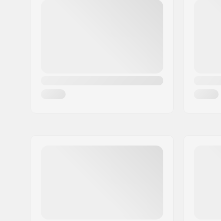
Code postal:
2222
Ville:
AG Katwijk
Pays:
Pays-Bas