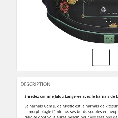
DESCRIPTION
Shredez comme Jalou Langeree avec le harnais de 
Le harnais Gem JL de Mystic est le harnais de kitesu
la morphologie féminine, ses bords souples en néoprèn
rigidité dont vous aurez besoin pour vos sessions de 