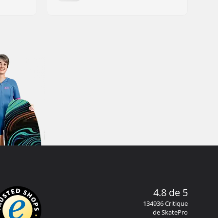
4.8 de 5
134936 Critique
de SkatePro